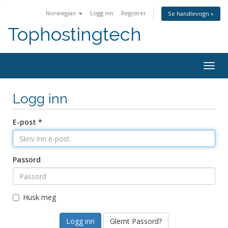
Norwegian
Logg inn
Registrer
Se handlevogn »
Tophostingtech
Bytt
navig
Logg inn
E-post *
Passord
Husk meg
Glemt Passord?