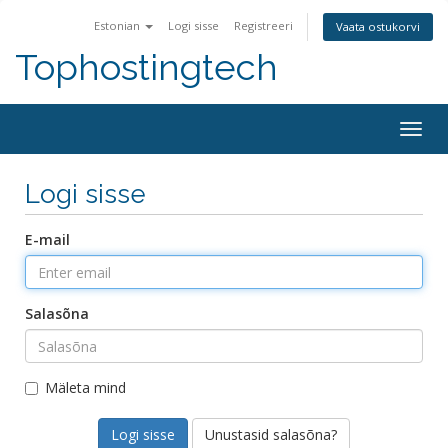
Estonian
Logi sisse
Registreeri
Vaata ostukorvi
Tophostingtech
Togg
navig
Logi sisse
E-mail
Salasõna
Mäleta mind
Unustasid salasõna?